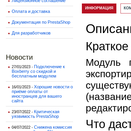
Лицензионное соглашение
ИНФОРМАЦИЯ
КО
Оплата и доставка
Документация по PrestaShop
Описан
Для разработчиков
Краткое
Новости
Модуль 
Подключение к
27/01/2023 -
экспорти
Boxberry со скидкой и
бесплатным модулем
существу
Хорошие новости о
16/01/2023 -
приёме оплаты от
(назван
иностранцев для вашего
сайта
редактир
Критическая
23/07/2022 -
уязвимость PrestaShop
Что дас
Снижена комиссия
04/07/2022 -