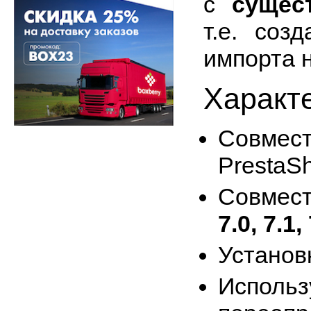
с
сущес
т.е. соз
импорта 
Характ
Совм
PrestaS
Совмес
7.0, 7.1, 
Установ
Испо