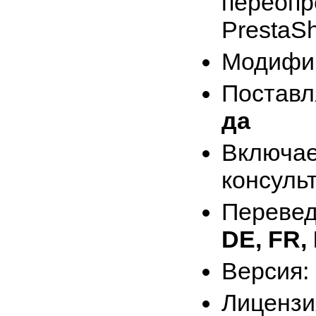
перео
PrestaS
Модифиц
Поставл
да
Вклю
консуль
Перевед
DE, FR, 
Версия:
Лице