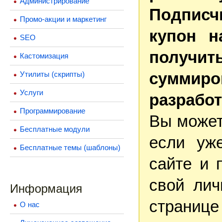
Администрирование
Подпис
Промо-акции и маркетинг
купон н
SEO
получи
Кастомизация
суммир
Утилиты (скрипты)
Услуги
разработ
Программирование
Вы может
Бесплатные модули
если уже
Бесплатные темы (шаблоны)
сайте и 
свой лич
Информация
странице 
О нас