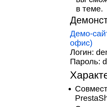
в теме.
Демонс
Демо-сай
офис)
Логин: 
Пароль: 
Характ
Совм
PrestaS