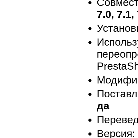
Совмес
7.0, 7.1, 
Установ
Испо
перео
PrestaS
Модифиц
Поставл
да
Перевед
Версия: