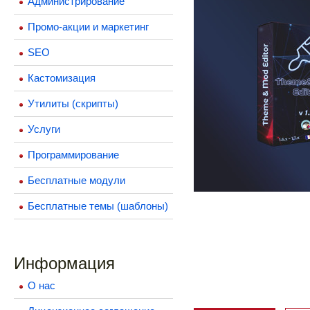
Администрирование
Промо-акции и маркетинг
SEO
Кастомизация
Утилиты (скрипты)
Услуги
Программирование
Бесплатные модули
Бесплатные темы (шаблоны)
Информация
О нас