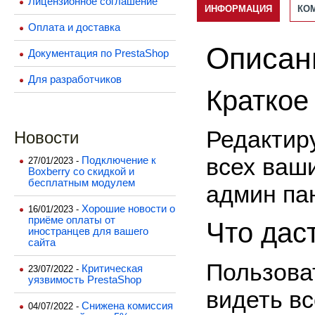
Лицензионное соглашение
ИНФОРМАЦИЯ
КО
Оплата и доставка
Описан
Документация по PrestaShop
Для разработчиков
Краткое
Редакти
Новости
всех ваш
Подключение к
27/01/2023 -
Boxberry со скидкой и
бесплатным модулем
админ па
Хорошие новости о
16/01/2023 -
приёме оплаты от
Что дас
иностранцев для вашего
сайта
Пользова
Критическая
23/07/2022 -
уязвимость PrestaShop
видеть вс
Снижена комиссия
04/07/2022 -