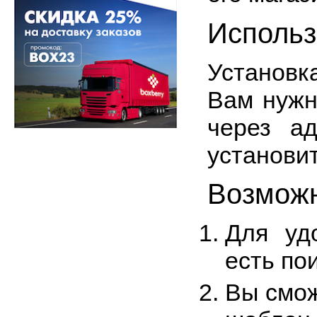
Использ
Установк
Вам нужн
через а
установит
Возмож
Для уд
есть по
Вы смож