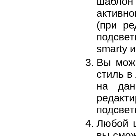
шабло
активно
(при ре
подсве
smarty и
Вы мож
стиль в
на дан
редакт
подсвет
Любой 
вы смож